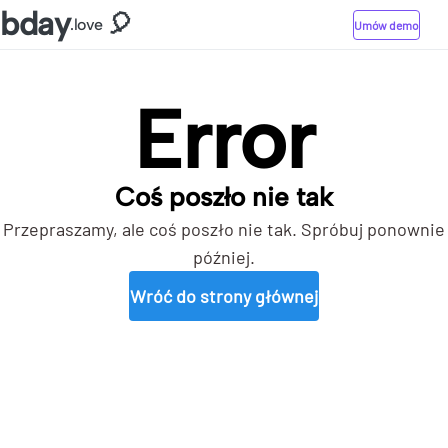
bday
🎈
.love
Umów demo
Error
Coś poszło nie tak
Przepraszamy, ale coś poszło nie tak. Spróbuj ponownie
później.
Wróć do strony głównej