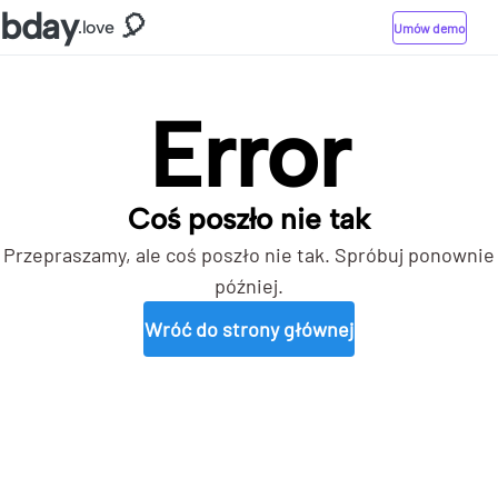
bday
🎈
.love
Umów demo
Error
Coś poszło nie tak
Przepraszamy, ale coś poszło nie tak. Spróbuj ponownie
później.
Wróć do strony głównej