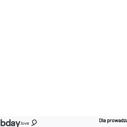
Dla prowadz
bday
🎈
.love