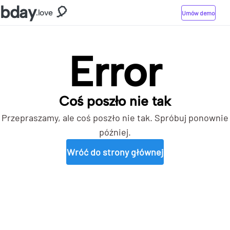
bday
🎈
.love
Umów demo
Error
Coś poszło nie tak
Przepraszamy, ale coś poszło nie tak. Spróbuj ponownie
później.
Wróć do strony głównej