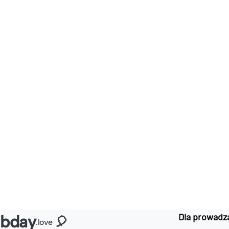
Dla prowadz
bday
🎈
.love