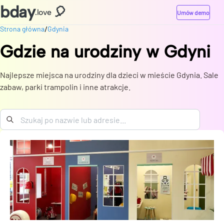
bday
🎈
.love
Umów demo
/
Strona główna
Gdynia
Gdzie na urodziny
w
Gdyni
Najlepsze miejsca na urodziny dla dzieci w mieście Gdynia. Sale
zabaw, parki trampolin i inne atrakcje.