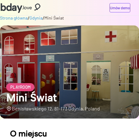
bday
🎈
.love
Umów demo
/
/
Strona główna
Gdynia
Mini Świat
PLAYROOM
Mini Świat
Benisławskiego 12, 81-173 Gdynia, Poland
O miejscu