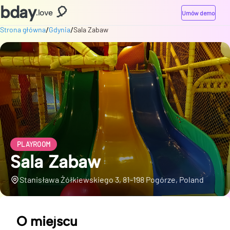
bday
🎈
.love
Umów demo
/
/
Strona główna
Gdynia
Sala Zabaw
PLAYROOM
Sala Zabaw
Stanisława Żółkiewskiego 3, 81-198 Pogórze, Poland
O miejscu