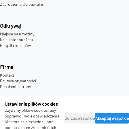
Zaproszenia dla bawialni
Odkrywaj
Miejsca na urodziny
Kalkulator budżetu
Blog dla rodziców
Firma
Kontakt
Polityka prywatności
Regulamin strony
Ustawienia plików cookies
Używamy plików cookies, aby
©
2026
bday.love - all rights reserved.
poprawić Twoje doświadczenia.
Odrzuć wszystkie
Akceptuj wszystkie
Niektóre są niezbędne, inne
pomagają nam zrozumieć, jak