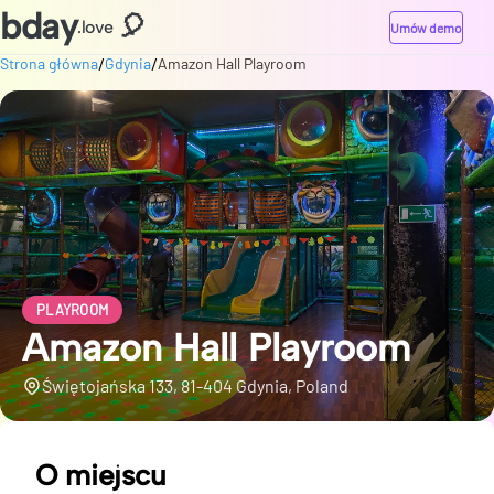
bday
🎈
.love
Umów demo
/
/
Strona główna
Gdynia
Amazon Hall Playroom
PLAYROOM
Amazon Hall Playroom
Świętojańska 133, 81-404 Gdynia, Poland
O miejscu