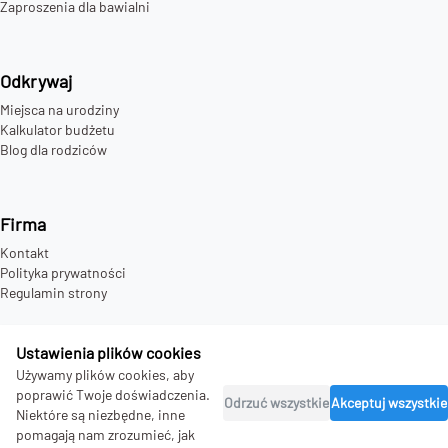
Zaproszenia dla bawialni
Odkrywaj
Miejsca na urodziny
Kalkulator budżetu
Blog dla rodziców
Firma
Kontakt
Polityka prywatności
Regulamin strony
Ustawienia plików cookies
Używamy plików cookies, aby
©
2026
bday.love - all rights reserved.
poprawić Twoje doświadczenia.
Odrzuć wszystkie
Akceptuj wszystkie
Niektóre są niezbędne, inne
pomagają nam zrozumieć, jak