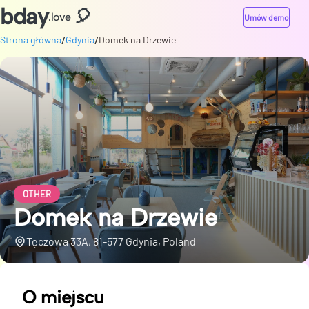
bday
🎈
.love
Umów demo
/
/
Strona główna
Gdynia
Domek na Drzewie
OTHER
Domek na Drzewie
Tęczowa 33A, 81-577 Gdynia, Poland
O miejscu