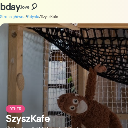
bday
🎈
.love
/
/
Strona główna
Gdynia
SzyszKafe
OTHER
SzyszKafe