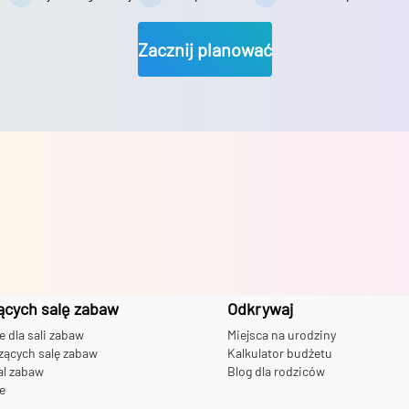
Zacznij planować
ących salę zabaw
Odkrywaj
dla sali zabaw
Miejsca na urodziny
zących salę zabaw
Kalkulator budżetu
al zabaw
Blog dla rodziców
e