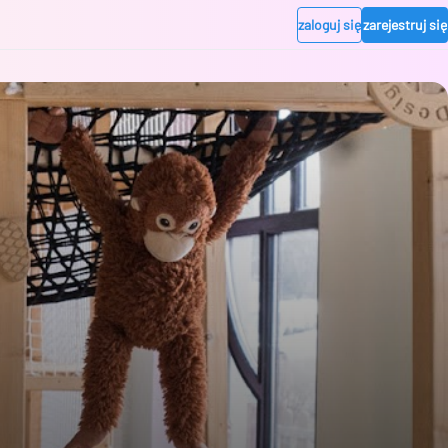
zaloguj się
zarejestruj się