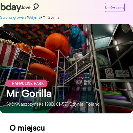
bday
🎈
.love
Umów demo
/
/
Strona główna
Gdynia
Mr Gorilla
TRAMPOLINE PARK
Mr Gorilla
Chwaszczyńska 198B, 81-571 Gdynia, Poland
O miejscu