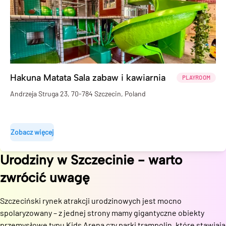
Hakuna Matata Sala zabaw i kawiarnia
PLAYROOM
Andrzeja Struga 23, 70-784 Szczecin, Poland
Zobacz więcej
Urodziny
w
Szczecinie
- warto
zwrócić uwagę
Szczeciński rynek atrakcji urodzinowych jest mocno
spolaryzowany – z jednej strony mamy gigantyczne obiekty
przemysłowe typu Kids Arena czy parki trampolin, które stawiają