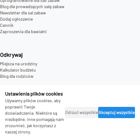
Oprogramowanie dla sali zabaw
Blog dla prowadzących salę zabaw
Newsletter dla sal zabaw
Dodaj ogłoszenie
Cennik
Zaproszenia dla bawialni
Odkrywaj
Miejsca na urodziny
Kalkulator budżetu
Blog dla rodziców
Ustawienia plików cookies
Firma
Używamy plików cookies, aby
poprawić Twoje
Kontakt
Odrzuć wszystkie
Akceptuj wszystkie
doświadczenia. Niektóre są
Polityka prywatności
niezbędne, inne pomagają nam
Regulamin strony
zrozumieć, jak korzystasz z
naszej strony.