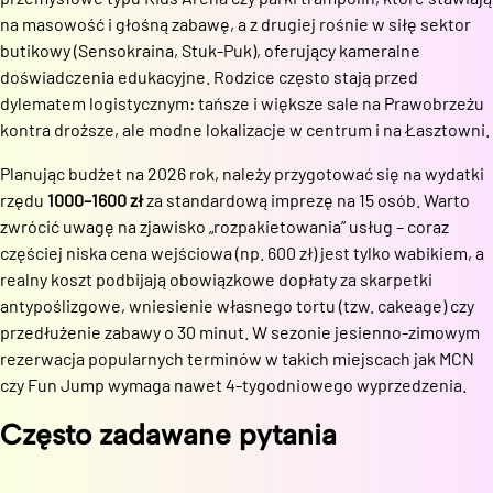
na masowość i głośną zabawę, a z drugiej rośnie w siłę sektor
butikowy (Sensokraina, Stuk-Puk), oferujący kameralne
doświadczenia edukacyjne. Rodzice często stają przed
dylematem logistycznym: tańsze i większe sale na Prawobrzeżu
kontra droższe, ale modne lokalizacje w centrum i na Łasztowni.
Planując budżet na 2026 rok, należy przygotować się na wydatki
rzędu
1000–1600 zł
za standardową imprezę na 15 osób. Warto
zwrócić uwagę na zjawisko „rozpakietowania” usług – coraz
częściej niska cena wejściowa (np. 600 zł) jest tylko wabikiem, a
realny koszt podbijają obowiązkowe dopłaty za skarpetki
antypoślizgowe, wniesienie własnego tortu (tzw. cakeage) czy
przedłużenie zabawy o 30 minut. W sezonie jesienno-zimowym
rezerwacja popularnych terminów w takich miejscach jak MCN
czy Fun Jump wymaga nawet 4-tygodniowego wyprzedzenia.
Często zadawane pytania