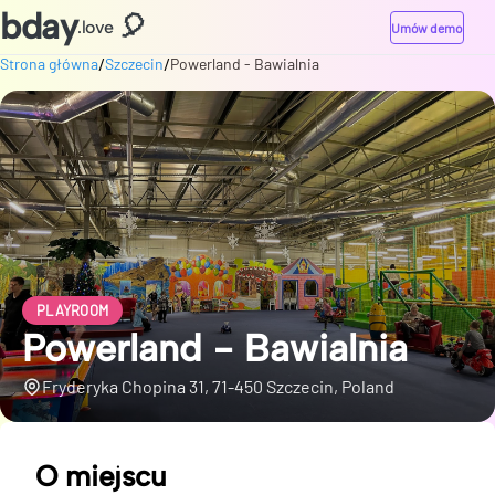
bday
🎈
.love
Umów demo
/
/
Strona główna
Szczecin
Powerland - Bawialnia
PLAYROOM
Powerland - Bawialnia
Fryderyka Chopina 31, 71-450 Szczecin, Poland
O miejscu