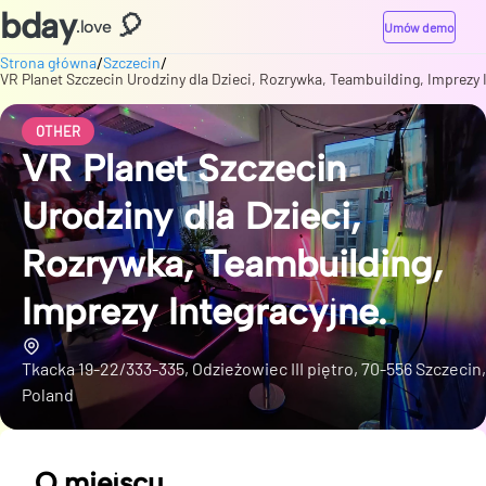
bday
🎈
.love
Umów demo
/
/
Strona główna
Szczecin
VR Planet Szczecin Urodziny dla Dzieci, Rozrywka, Teambuilding, Imprezy 
OTHER
VR Planet Szczecin
Urodziny dla Dzieci,
Rozrywka, Teambuilding,
Imprezy Integracyjne.
Tkacka 19-22/333-335, Odzieżowiec III piętro, 70-556 Szczecin,
Poland
O miejscu