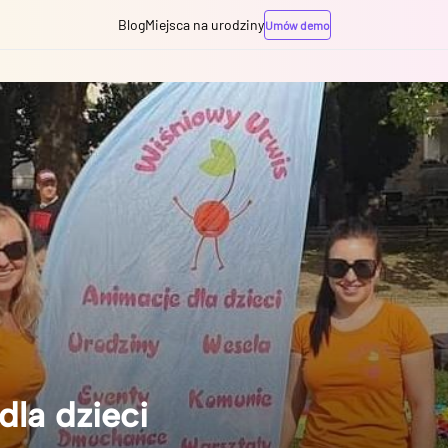
Blog
Miejsca na urodziny
Umów demo
la dzieci