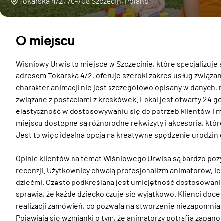
Tokarska 4/2, 70-708 Szczecin, Poland
O miejscu
Wiśniowy Urwis to miejsce w Szczecinie, które specjalizuje s
adresem Tokarska 4/2, oferuje szeroki zakres usług związan
charakter animacji nie jest szczegółowo opisany w danych, 
związane z postaciami z kreskówek. Lokal jest otwarty 24 g
elastyczność w dostosowywaniu się do potrzeb klientów i m
miejscu dostępne są różnorodne rekwizyty i akcesoria, które
Jest to więc idealna opcja na kreatywne spędzenie urodzin d
Opinie klientów na temat Wiśniowego Urwisa są bardzo pozy
recenzji. Użytkownicy chwalą profesjonalizm animatorów, i
dziećmi. Często podkreślana jest umiejętność dostosowania
sprawia, że każde dziecko czuje się wyjątkowo. Klienci doce
realizacji zamówień, co pozwala na stworzenie niezapomnian
Pojawiają się wzmianki o tym, że animatorzy potrafią zapano