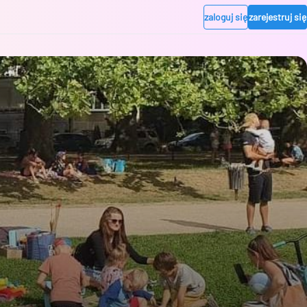
zaloguj się
zarejestruj się