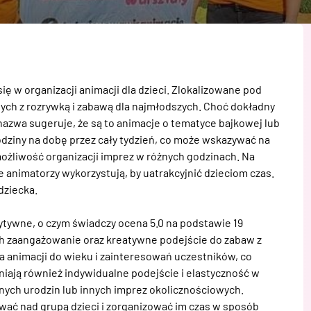
ię w organizacji animacji dla dzieci. Zlokalizowane pod 
ych z rozrywką i zabawą dla najmłodszych. Choć dokładny 
nazwa sugeruje, że są to animacje o tematyce bajkowej lub 
odziny na dobę przez cały tydzień, co może wskazywać na 
ożliwość organizacji imprez w różnych godzinach. Na 
 animatorzy wykorzystują, by uatrakcyjnić dzieciom czas. 
ziecka. 

tywne, o czym świadczy ocena 5.0 na podstawie 19 
ch zaangażowanie oraz kreatywne podejście do zabaw z 
 animacji do wieku i zainteresowań uczestników, co 
niają również indywidualne podejście i elastyczność w 
ych urodzin lub innych imprez okolicznościowych. 
wać nad grupą dzieci i zorganizować im czas w sposób 