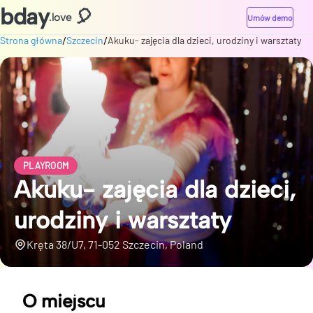
bday
🎈
.love
Umów demo
/
/
Strona główna
Szczecin
Akuku- zajęcia dla dzieci, urodziny i warsztaty
PLAYROOM
Akuku- zajęcia dla dzieci,
urodziny i warsztaty
Kręta 38/U7, 71-052 Szczecin, Poland
O miejscu