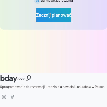
Darmowe zaproszenia
Zacznij planować
bday
🎈
.love
Oprogramowanie do rezerwacji urodzin dla bawialni i sal zabaw w Polsce.