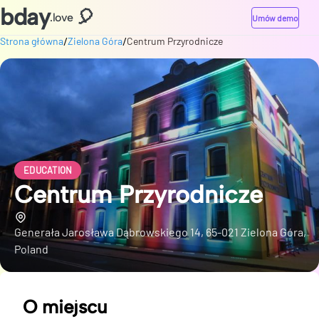
bday
🎈
.love
Umów demo
/
/
Strona główna
Zielona Góra
Centrum Przyrodnicze
EDUCATION
Centrum Przyrodnicze
Generała Jarosława Dąbrowskiego 14, 65-021 Zielona Góra,
Poland
O miejscu