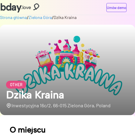
bday
🎈
.love
Umów demo
/
/
Strona główna
Zielona Góra
Dzika Kraina
OTHER
Dzika Kraina
Inwestycyjna 16c/2, 66-015 Zielona Góra, Poland
O miejscu