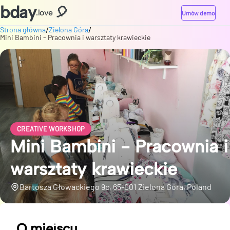
bday
🎈
.love
Umów demo
/
/
Strona główna
Zielona Góra
Mini Bambini - Pracownia i warsztaty krawieckie
CREATIVE WORKSHOP
Mini Bambini - Pracownia i
warsztaty krawieckie
Bartosza Głowackiego 9c, 65-001 Zielona Góra, Poland
O miejscu