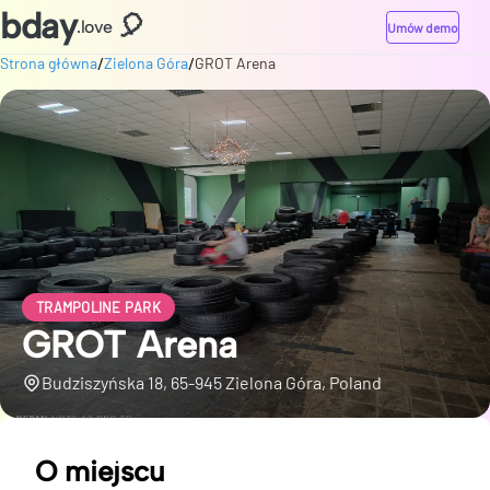
bday
🎈
.love
Umów demo
/
/
Strona główna
Zielona Góra
GROT Arena
TRAMPOLINE PARK
GROT Arena
Budziszyńska 18, 65-945 Zielona Góra, Poland
O miejscu