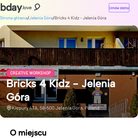
bday
🎈
.love
Umów demo
/
/
Strona główna
Jelenia Góra
Bricks 4 Kidz - Jelenia Góra
CREATIVE WORKSHOP
Bricks 4 Kidz - Jelenia
Góra
Kiepury 47A, 58-500 Jelenia Góra, Poland
O miejscu