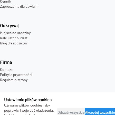
Cennik
Zaproszenia dla bawialni
Odkrywaj
Miejsca na urodziny
Kalkulator budżetu
Blog dla rodziców
Firma
Kontakt
Polityka prywatności
Regulamin strony
Ustawienia plików cookies
©
2026
bday.love - all rights reserved.
Używamy plików cookies, aby
poprawić Twoje doświadczenia.
Odrzuć wszystkie
Akceptuj wszystkie