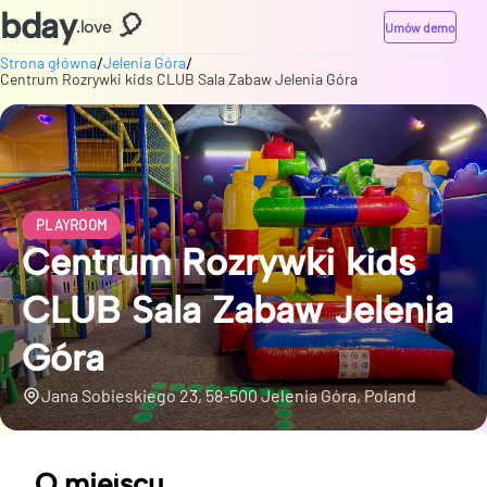
bday
🎈
.love
Umów demo
/
/
Strona główna
Jelenia Góra
Centrum Rozrywki kids CLUB Sala Zabaw Jelenia Góra
PLAYROOM
Centrum Rozrywki kids
CLUB Sala Zabaw Jelenia
Góra
Jana Sobieskiego 23, 58-500 Jelenia Góra, Poland
O miejscu