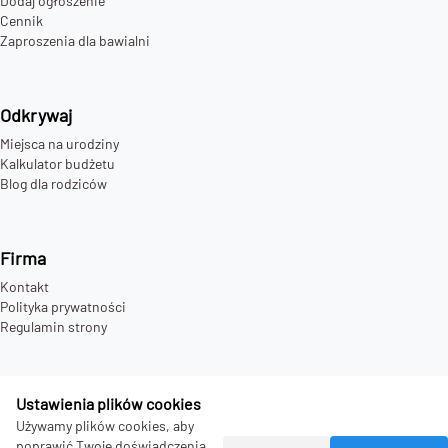
Dodaj ogłoszenie
Cennik
Zaproszenia dla bawialni
Odkrywaj
Miejsca na urodziny
Kalkulator budżetu
Blog dla rodziców
Firma
Kontakt
Polityka prywatności
Regulamin strony
Ustawienia plików cookies
©
2026
bday.love - all rights reserved.
Używamy plików cookies, aby
poprawić Twoje doświadczenia.