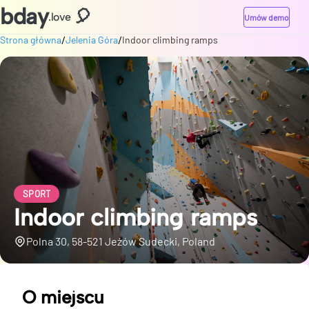
bday
🎈
.love
Umów demo
/
/
Strona główna
Jelenia Góra
Indoor climbing ramps
SPORT
Indoor climbing ramps
Polna 30, 58-521 Jeżów Sudecki, Poland
O miejscu