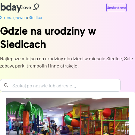
bday
🎈
.love
Umów demo
/
Strona główna
Siedlce
Gdzie na urodziny
w
Siedlcach
Najlepsze miejsca na urodziny dla dzieci w mieście Siedlce. Sale
zabaw, parki trampolin i inne atrakcje.