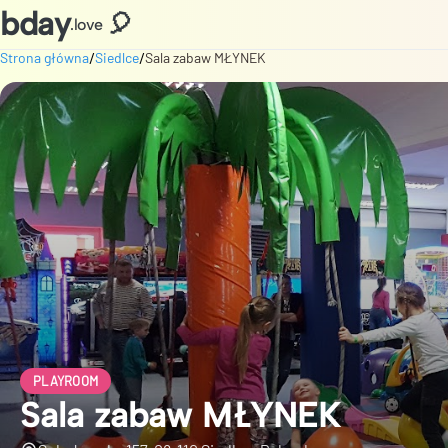
bday
🎈
.love
/
/
Strona główna
Siedlce
Sala zabaw MŁYNEK
PLAYROOM
Sala zabaw MŁYNEK