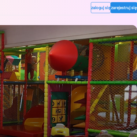
zaloguj się
zarejestruj się