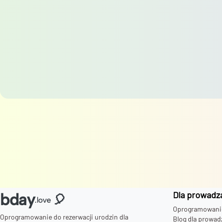
Dla prowadz
bday
🎈
.love
Oprogramowanie 
Oprogramowanie do rezerwacji urodzin dla
Blog dla prowad