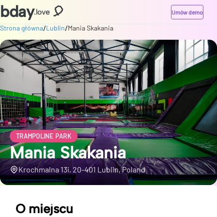
bday
🎈
.love
Umów demo
/
/
Strona główna
Lublin
Mania Skakania
TRAMPOLINE PARK
Mania Skakania
Krochmalna 13i, 20-401 Lublin, Poland
O miejscu