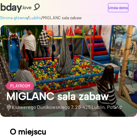
bday
🎈
.love
Umów demo
/
/
Strona główna
Lublin
MIGLANC sala zabaw
PLAYROOM
MIGLANC sala zabaw
Ksawerego Dunikowskiego 7, 20-425 Lublin, Poland
O miejscu