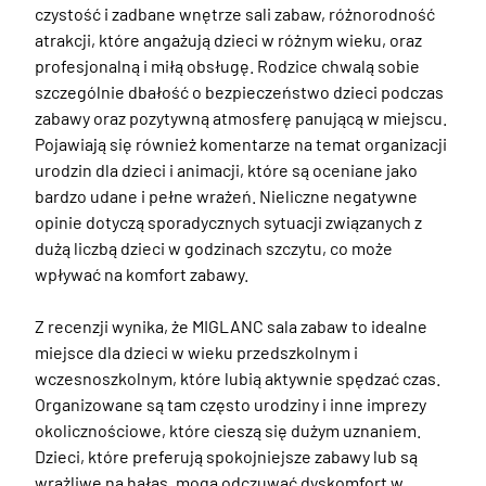
czystość i zadbane wnętrze sali zabaw, różnorodność 
atrakcji, które angażują dzieci w różnym wieku, oraz 
profesjonalną i miłą obsługę. Rodzice chwalą sobie 
szczególnie dbałość o bezpieczeństwo dzieci podczas 
zabawy oraz pozytywną atmosferę panującą w miejscu. 
Pojawiają się również komentarze na temat organizacji 
urodzin dla dzieci i animacji, które są oceniane jako 
bardzo udane i pełne wrażeń. Nieliczne negatywne 
opinie dotyczą sporadycznych sytuacji związanych z 
dużą liczbą dzieci w godzinach szczytu, co może 
wpływać na komfort zabawy.

Z recenzji wynika, że MIGLANC sala zabaw to idealne 
miejsce dla dzieci w wieku przedszkolnym i 
wczesnoszkolnym, które lubią aktywnie spędzać czas. 
Organizowane są tam często urodziny i inne imprezy 
okolicznościowe, które cieszą się dużym uznaniem. 
Dzieci, które preferują spokojniejsze zabawy lub są 
wrażliwe na hałas, mogą odczuwać dyskomfort w 