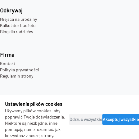
Odkrywaj
Miejsca na urodziny
Kalkulator budżetu
Blog dla rodziców
Firma
Kontakt
Polityka prywatności
Regulamin strony
Ustawienia plików cookies
©
2026
bday.love - all rights reserved.
Używamy plików cookies, aby
poprawić Twoje doświadczenia.
Odrzuć wszystkie
Akceptuj wszystkie
Niektóre są niezbędne, inne
pomagają nam zrozumieć, jak
korzystasz z naszej strony.