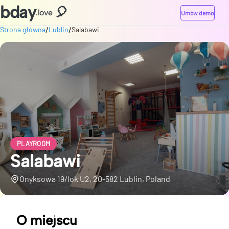
bday
🎈
.love
Umów demo
/
/
Strona główna
Lublin
Salabawi
PLAYROOM
Salabawi
Onyksowa 19/lok U2, 20-582 Lublin, Poland
O miejscu