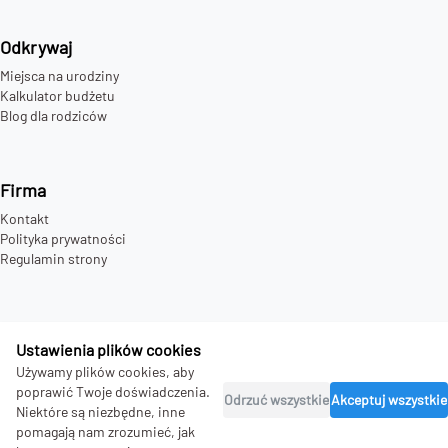
Odkrywaj
Miejsca na urodziny
Kalkulator budżetu
Blog dla rodziców
Firma
Kontakt
Polityka prywatności
Regulamin strony
Ustawienia plików cookies
©
2026
bday.love - all rights reserved.
Używamy plików cookies, aby
poprawić Twoje doświadczenia.
Odrzuć wszystkie
Akceptuj wszystkie
Niektóre są niezbędne, inne
pomagają nam zrozumieć, jak