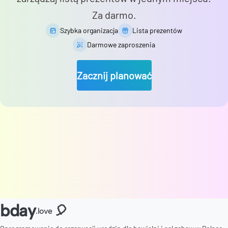
Za darmo.
Szybka organizacja
Lista prezentów
Darmowe zaproszenia
Zacznij planować
bday
🎈
.love