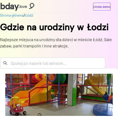
bday
🎈
.love
Umów demo
/
Strona główna
Łódź
Gdzie na urodziny
w
Łodzi
Najlepsze miejsca na urodziny dla dzieci w mieście Łódź. Sale
zabaw, parki trampolin i inne atrakcje.