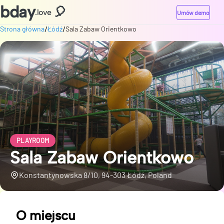
bday
🎈
.love
Umów demo
/
/
Strona główna
Łódź
Sala Zabaw Orientkowo
PLAYROOM
Sala Zabaw Orientkowo
Konstantynowska 8/10, 94-303 Łódź, Poland
O miejscu