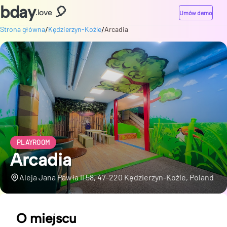
bday
🎈
.love
Umów demo
/
/
Strona główna
Kędzierzyn-Koźle
Arcadia
PLAYROOM
Arcadia
Aleja Jana Pawła II 58, 47-220 Kędzierzyn-Koźle, Poland
O miejscu