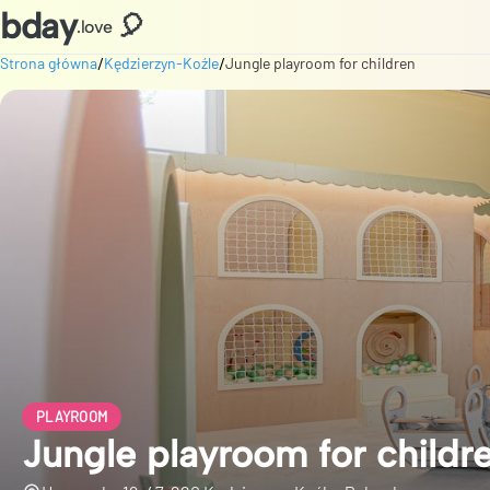
bday
🎈
.love
/
/
Strona główna
Kędzierzyn-Koźle
Jungle playroom for children
PLAYROOM
Jungle playroom for childr