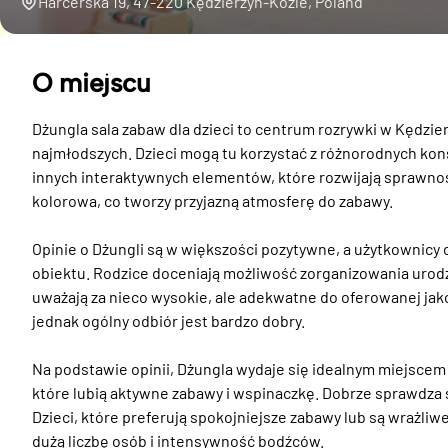
Harcerska 19, 47-220 Kędzierzyn-Koźle, Poland
O miejscu
Dżungla sala zabaw dla dzieci to centrum rozrywki w Kędzierz
najmłodszych. Dzieci mogą tu korzystać z różnorodnych konst
innych interaktywnych elementów, które rozwijają sprawność 
kolorowa, co tworzy przyjazną atmosferę do zabawy.

Opinie o Dżungli są w większości pozytywne, a użytkownicy 
obiektu. Rodzice doceniają możliwość zorganizowania urodzin
uważają za nieco wysokie, ale adekwatne do oferowanej jako
jednak ogólny odbiór jest bardzo dobry.

Na podstawie opinii, Dżungla wydaje się idealnym miejscem
które lubią aktywne zabawy i wspinaczkę. Dobrze sprawdza s
Dzieci, które preferują spokojniejsze zabawy lub są wrażliw
dużą liczbę osób i intensywność bodźców.