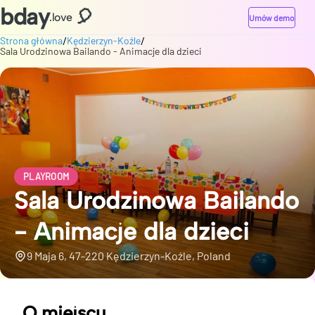
bday
🎈
.love
Umów demo
/
/
Strona główna
Kędzierzyn-Koźle
Sala Urodzinowa Bailando - Animacje dla dzieci
PLAYROOM
Sala Urodzinowa Bailando
- Animacje dla dzieci
9 Maja 6, 47-220 Kędzierzyn-Koźle, Poland
O miejscu