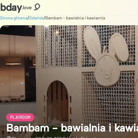
bday
🎈
.love
/
/
Strona główna
Gdańsk
Bambam - bawialnia i kawiarnia
PLAYROOM
Bambam - bawialnia i kawi