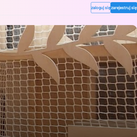
zaloguj się
zarejestruj się