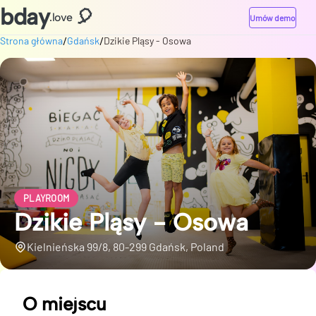
bday
🎈
.love
Umów demo
/
/
Strona główna
Gdańsk
Dzikie Pląsy - Osowa
PLAYROOM
Dzikie Pląsy - Osowa
Kielnieńska 99/8, 80-299 Gdańsk, Poland
O miejscu