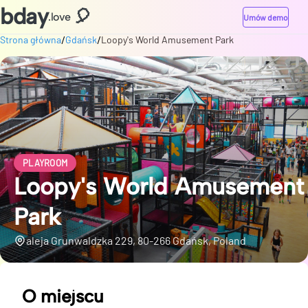
bday
🎈
.love
Umów demo
/
/
Strona główna
Gdańsk
Loopy's World Amusement Park
PLAYROOM
Loopy's World Amusement
Park
aleja Grunwaldzka 229, 80-266 Gdańsk, Poland
O miejscu