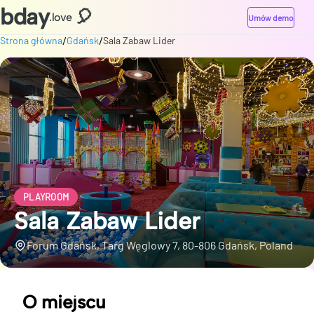
bday
🎈
.love
Umów demo
/
/
Strona główna
Gdańsk
Sala Zabaw Lider
PLAYROOM
Sala Zabaw Lider
Forum Gdańsk, Targ Węglowy 7, 80-806 Gdańsk, Poland
O miejscu