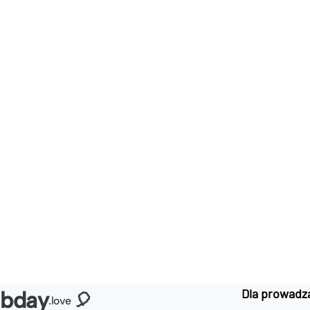
Dla prowadz
bday
🎈
.love