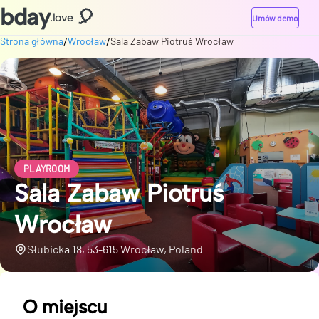
bday
🎈
.love
Umów demo
/
/
Strona główna
Wrocław
Sala Zabaw Piotruś Wrocław
PLAYROOM
Sala Zabaw Piotruś
Wrocław
Słubicka 18, 53-615 Wrocław, Poland
O miejscu