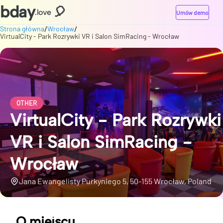
bday
🎈
.love
Umów demo
/
/
Strona główna
Wrocław
VirtualCity - Park Rozrywki VR i Salon SimRacing - Wrocław
OTHER
VirtualCity - Park Rozrywki
VR i Salon SimRacing -
Wrocław
Jana Ewangelisty Purkyniego 5, 50-155 Wrocław, Poland
O miejscu