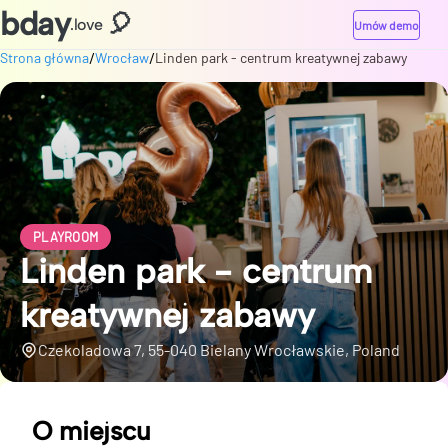
bday
🎈
.love
Umów demo
/
/
Strona główna
Wrocław
Linden park - centrum kreatywnej zabawy
PLAYROOM
Linden park - centrum
kreatywnej zabawy
Czekoladowa 7, 55-040 Bielany Wrocławskie, Poland
O miejscu