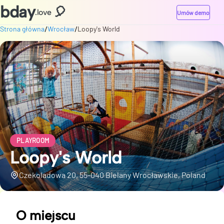
bday
🎈
.love
Umów demo
/
/
Strona główna
Wrocław
Loopy's World
PLAYROOM
Loopy's World
Czekoladowa 20, 55-040 Bielany Wrocławskie, Poland
O miejscu