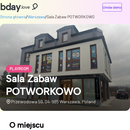
bday
🎈
.love
Umów demo
/
/
Strona główna
Warszawa
Sala Zabaw POTWORKOWO
PLAYROOM
Sala Zabaw
POTWORKOWO
Przewodowa 59, 04-985 Warszawa, Poland
O miejscu