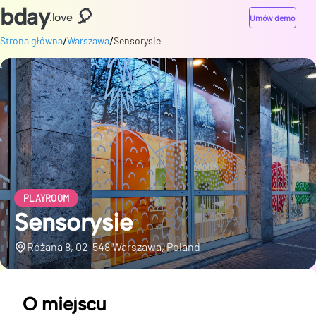
bday
🎈
.love
Umów demo
/
/
Strona główna
Warszawa
Sensorysie
PLAYROOM
Sensorysie
Różana 8, 02-548 Warszawa, Poland
O miejscu