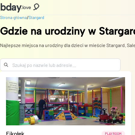
bday
🎈
.love
/
Strona główna
Stargard
Gdzie na urodziny
w
Stargar
Najlepsze miejsca na urodziny dla dzieci w mieście Stargard. Sale
Fikołek
PLAYROOM