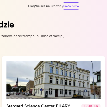
Blog
Miejsca na urodziny
Umów demo
dzie
 zabaw, parki trampolin i inne atrakcje.
Stargard Science Center FILARY
EDUCATION