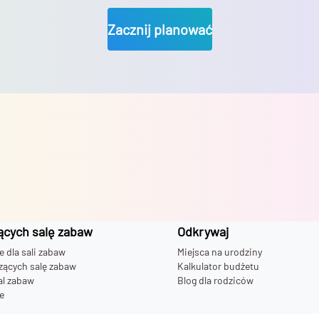
Zacznij planować
ących salę zabaw
Odkrywaj
dla sali zabaw
Miejsca na urodziny
zących salę zabaw
Kalkulator budżetu
al zabaw
Blog dla rodziców
e