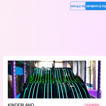
zaloguj się
zarejestruj się
KINDERLAND
PLAYROOM