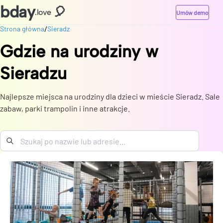
bday
🎈
.love
Umów demo
/
Strona główna
Sieradz
Gdzie na urodziny
w
Sieradzu
Najlepsze miejsca na urodziny dla dzieci w mieście Sieradz. Sale
zabaw, parki trampolin i inne atrakcje.