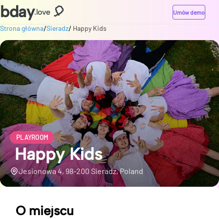
bday
🎈
.love
Umów demo
/
/
Strona główna
Sieradz
️ Happy Kids
PLAYROOM
️ Happy Kids
Jesionowa 4, 98-200 Sieradz, Poland
O miejscu