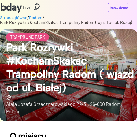
bday
🎈
.love
Umów demo
/
/
Strona główna
Radom
Park Rozrywki #KochamSkakac Trampoliny Radom ( wjazd od ul. Białej)
TRAMPOLINE PARK
Park Rozrywki
#KochamSkakac
Trampoliny Radom ( wjazd
od ul. Białej)
Aleja Józefa Grzecznarowskiego 29/31, 26-600 Radom,
Poland
O miejscu