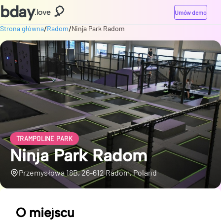
bday
🎈
.love
Umów demo
/
/
Strona główna
Radom
Ninja Park Radom
TRAMPOLINE PARK
Ninja Park Radom
Przemysłowa 18B, 26-612 Radom, Poland
O miejscu